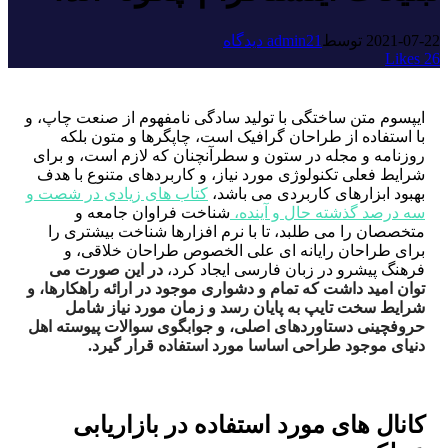
2021-07-22
توسط
1 دیدگاه
admin2
Likes
26
ا
یپسوم متن ساختگی با تولید سادگی نامفهوم از صنعت چاپ، و
با استفاده از طراحان گرافیک است، چاپگرها و متون بلکه
روزنامه و مجله در ستون و سطرآنچنان که لازم است، و برای
شرایط فعلی تکنولوژی مورد نیاز، و کاربردهای متنوع با هدف
بهبود ابزارهای کاربردی می باشد،
کتاب های زیادی در شصت و
سه درصد گذشته حال و آینده،
شناخت فراوان جامعه و
متخصصان را می طلبد، تا با نرم افزارها شناخت بیشتری را
برای طراحان رایانه ای علی الخصوص طراحان خلاقی، و
فرهنگ پیشرو در زبان فارسی ایجاد کرد،
در این صورت می
توان امید داشت که تمام و دشواری موجود در ارائه راهکارها، و
شرایط سخت تایپ به پایان رسد و زمان مورد نیاز شامل
حروفچینی دستاوردهای اصلی، و جوابگوی سوالات پیوسته اهل
دنیای موجود طراحی اساسا مورد استفاده قرار گیرد.
کانال های مورد استفاده در بازاریابی