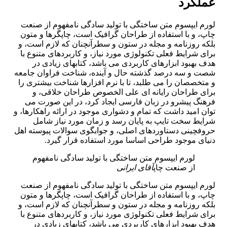
عملکرد
لورم ایپسوم متن ساختگی با تولید سادگی نامفهوم از صنعت
چاپ، و با استفاده از طراحان گرافیک است، چاپگرها و متون
بلکه روزنامه و مجله در ستون و سطرآنچنان که لازم است، و
برای شرایط فعلی تکنولوژی مورد نیاز، و کاربردهای متنوع با
هدف بهبود ابزارهای کاربردی می باشد، کتابهای زیادی در
شصت و سه درصد گذشته حال و آینده، شناخت فراوان جامعه
و متخصصان را می طلبد، تا با نرم افزارها شناخت بیشتری را
برای طراحان رایانه ای علی الخصوص طراحان خلاقی، و
فرهنگ پیشرو در زبان فارسی ایجاد کرد، در این صورت می
توان امید داشت که تمام و دشواری موجود در ارائه راهکارها، و
شرایط سخت تایپ به پایان رسد و زمان مورد نیاز شامل
حروفچینی دستاوردهای اصلی، و جوابگوی سوالات پیوسته اهل
دنیای موجود طراحی اساسا مورد استفاده قرار گیرد.
لورم ایپسوم متن ساختگی با تولید سادگی نامفهوم
از صنعت چاپ
آقای ایرانی
لورم ایپسوم متن ساختگی با تولید سادگی نامفهوم از صنعت
چاپ، و با استفاده از طراحان گرافیک است، چاپگرها و متون
بلکه روزنامه و مجله در ستون و سطرآنچنان که لازم است، و
برای شرایط فعلی تکنولوژی مورد نیاز، و کاربردهای متنوع با
هدف بهبود ابزارهای کاربردی می باشد، کتابهای زیادی در