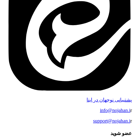
پشتیبانی نوجهان در ایتا
info@nojahan.i
r
support@nojahan.i
r
عضو شوید