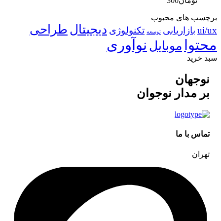
تومان
300
برچسب های محبوب
دیجیتال
طراحی
ui/ux
بازاریابی
تکنولوژی
توسعه
محتوا
نوآوری
موبایل
سبد خرید
نوجهان
بر مدار نوجوان
تماس با ما
تهران