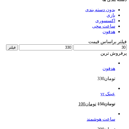
بدون دسته بندی
بازی
اکسسوری
ساعت مچی
هدفون
فیلتر براساس قیمت
حداقل
حداکثر
فیلتر
قیمت
قیمت
پرفروش ترین
هدفون
تومان
330
عینک vr
قیمت
قیمت
تومان
150
تومان
100
اصلی
فعلی
تومان150
تومان100
ساعت هوشمند
بود.
است.