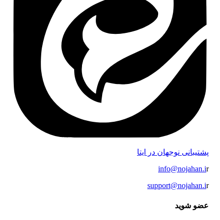
پشتیبانی نوجهان در ایتا
info@nojahan.i
r
support@nojahan.i
r
عضو شوید