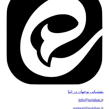
پشتیبانی نوجهان در ایتا
info@nojahan.i
r
support@nojahan.i
r