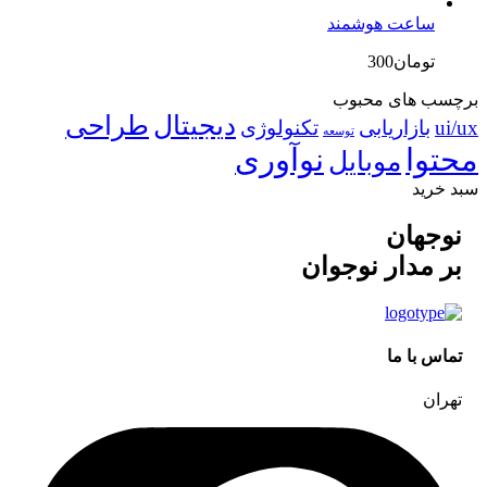
تومان150
تومان100
ساعت هوشمند
بود.
است.
تومان
300
برچسب های محبوب
دیجیتال
طراحی
ui/ux
بازاریابی
تکنولوژی
توسعه
محتوا
نوآوری
موبایل
سبد خرید
نوجهان
بر مدار نوجوان
تماس با ما
تهران