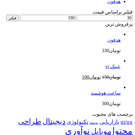
هدفون
فیلتر براساس قیمت
حداقل
حداکثر
فیلتر
قیمت
قیمت
پرفروش ترین
هدفون
تومان
330
عینک vr
قیمت
قیمت
تومان
150
تومان
100
اصلی
فعلی
تومان150
تومان100
ساعت هوشمند
بود.
است.
تومان
300
برچسب های محبوب
دیجیتال
طراحی
ui/ux
بازاریابی
تکنولوژی
توسعه
محتوا
نوآوری
موبایل