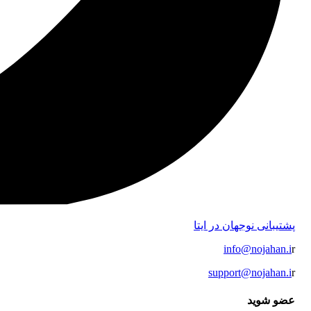
پشتیبانی نوجهان در ایتا
info@nojahan.i
r
support@nojahan.i
r
عضو شوید