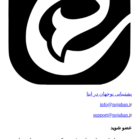
پشتیبانی نوجهان در ایتا
info@nojahan.i
r
support@nojahan.i
r
عضو شوید