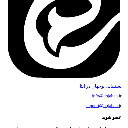
پشتیبانی نوجهان در ایتا
info@nojahan.i
r
support@nojahan.i
r
عضو شوید